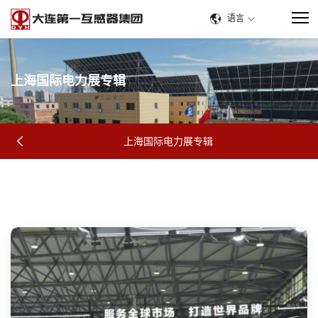
语言
上
海
国
际
电
力
展
专
辑
上海国际电力展专辑